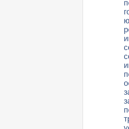
п
г
ю
р
и
с
с
ин
п
о
з
за
п
т
у