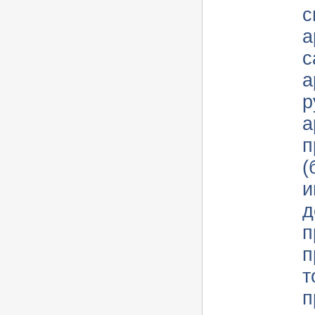
с
а
с
а
р
а
п
(ба
и
д
п
п
т
пре