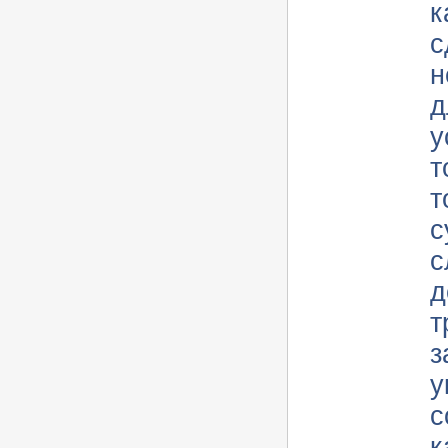
к
с
н
д
у
т
торгов
су
с
д
т
з
у
с
к