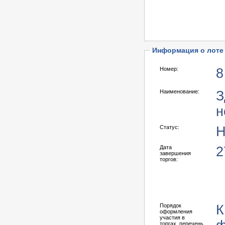
Информация о лоте
Номер:
8
Наименование:
З
н
Статус:
Н
Дата
2
завершения
торгов:
Порядок
К
оформления
участия в
торгах, перечень