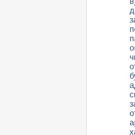
в
д
з
п
п
о
ч
о
букв); г
а
с
з
о
а
х