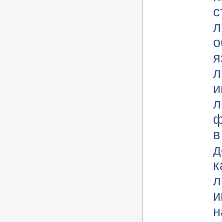
с
ли
о
я
л
и
л
ф
в
д
к
л
и
н