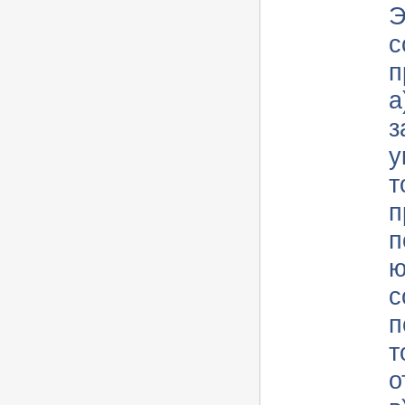
Э
с
п
а
з
у
торгов;
п
п
ю
с
п
т
о