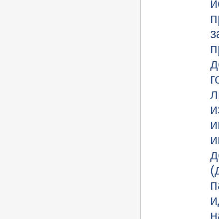
и
п
з
п
док
г
л
и
и
ин
д
(
п
и
н