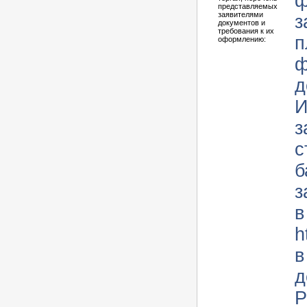
ф
представляемых
заявителями
з
документов и
требования к их
п
оформлению:
ф
д
И
з
с
б
з
в
ht
в
д
Р