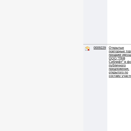
0009229
Открытые
повторные тор
продаже имущ
ООО "ПКФ
Сиблифт" в ф
публичного
предложения,
открытого по
составу участ