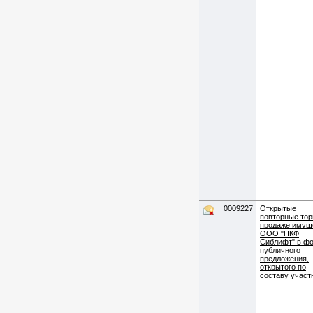
0009227
Открытые
повторные тор
продаже имущ
ООО "ПКФ
Сиблифт" в ф
публичного
предложения,
открытого по
составу участ