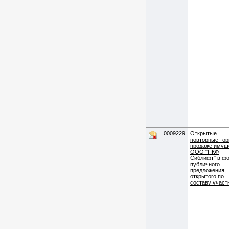
0009229
Открытые
повторные тор
продаже имущ
ООО "ПКФ
Сиблифт" в ф
публичного
предложения,
открытого по
составу участ