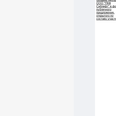
продаже имущ
ООО "ПКФ
Сиблифт" в ф
публичного
предложения,
открытого по
составу участ