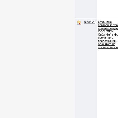
0009229
Открытые
повторные тор
продаже имущ
ООО "ПКФ
Сиблифт" в ф
публичного
предложения,
открытого по
составу участ