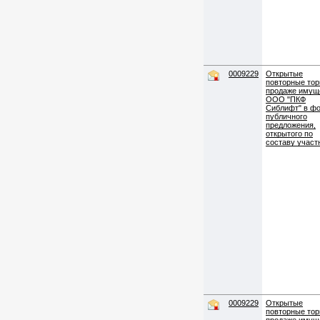
0009229
Открытые
повторные тор
продаже имущ
ООО "ПКФ
Сиблифт" в ф
публичного
предложения,
открытого по
составу участ
0009229
Открытые
повторные тор