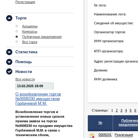
Регистрация
№ лота:
Наименование лота:
Торги
Сведения об имуществе:
Аукционы
Конкурсы
Организатор торгов:
Публичные предложения
ИНН организатора:
Все торги
КПП организатора:
Статистика
Помощь
Адрес регистрации организ
Должник:
Новости
Все новости
ИНН должника:
13.02.2025 18:00
О возобновлении торгов
№0008330 имуществом
Горбачевой М.М.
Страницы:
1
2
3
4
5
6
Возобновление торгов и
установление новых сроков
Публичн
приема заявок на торгах
№
предложен
№0008330 по продаже имущества
Горбачевой М.М. в связи с
0009241
Реализация
техническим сбоем,