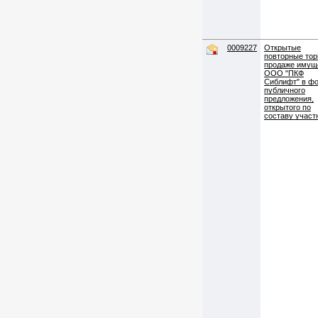
0009227
Открытые
повторные тор
продаже имущ
ООО "ПКФ
Сиблифт" в ф
публичного
предложения,
открытого по
составу участ