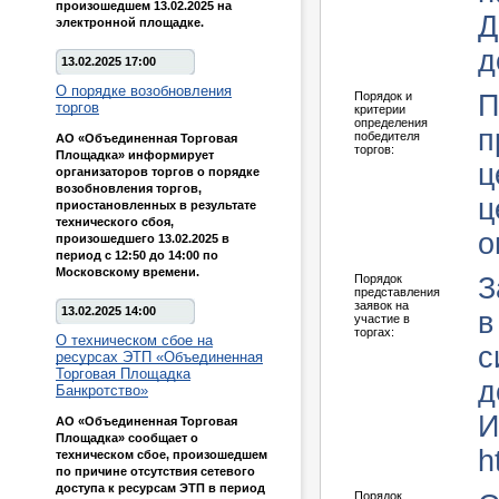
произошедшем 13.02.2025 на
Д
электронной площадке.
д
13.02.2025 17:00
О порядке возобновления
Порядок и
П
торгов
критерии
определения
п
победителя
АО «Объединенная Торговая
торгов:
Площадка» информирует
ц
организаторов торгов о порядке
возобновления торгов,
ц
приостановленных в результате
технического сбоя,
о
произошедшего 13.02.2025 в
период с 12:50 до 14:00 по
Московскому времени.
Порядок
З
представления
заявок на
13.02.2025 14:00
в
участие в
торгах:
О техническом сбое на
с
ресурсах ЭТП «Объединенная
Торговая Площадка
д
Банкротство»
И
АО «Объединенная Торговая
Площадка» сообщает о
h
техническом сбое, произошедшем
по причине отсутствия сетевого
доступа к ресурсам ЭТП в период
Порядок