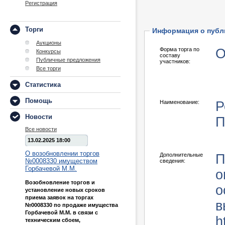
Регистрация
Торги
Информация о публ
Аукционы
Форма торга по
О
Конкурсы
составу
Публичные предложения
участников:
Все торги
Статистика
Помощь
Наименование:
Р
Новости
П
Все новости
13.02.2025 18:00
О возобновлении торгов
Дополнительные
П
№0008330 имуществом
сведения:
Горбачевой М.М.
о
Возобновление торгов и
о
установление новых сроков
приема заявок на торгах
в
№0008330 по продаже имущества
Горбачевой М.М. в связи с
h
техническим сбоем,