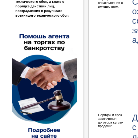
С
технического сбоя, а также о
ознакомления с
порядке действий лиц,
имуществом:
о
пострадавших в результате
возникшего технического сбоя.
с
з
а
Порядок и срок
Д
заключения
договора купли-
с
продажи:
д