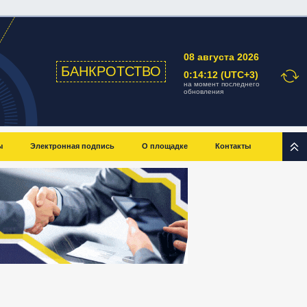
08 августа 2026
БАНКРОТСТВО
0:14:12 (UTC+3)
на момент последнего
обновления
ы
Электронная подпись
О площадке
Контакты