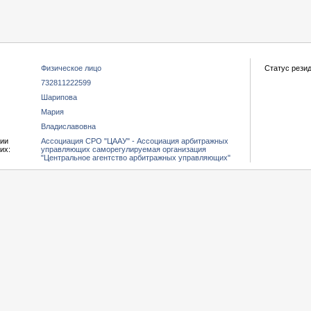
Физическое лицо
Статус резид
732811222599
Шарипова
Мария
Владиславовна
ции
Ассоциация СРО "ЦААУ" - Ассоциация арбитражных
их:
управляющих саморегулируемая организация
"Центральное агентство арбитражных управляющих"