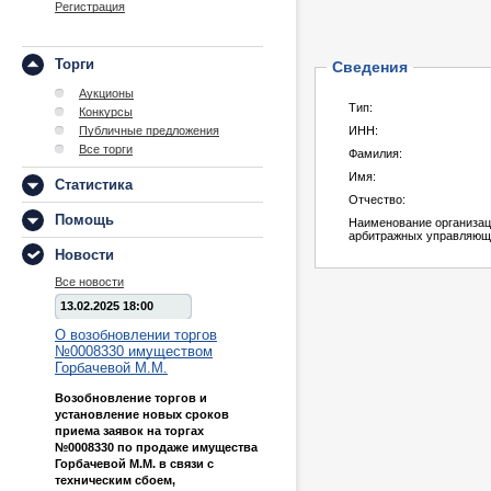
Регистрация
Торги
Сведения
Аукционы
Тип:
Конкурсы
Публичные предложения
ИНН:
Все торги
Фамилия:
Имя:
Статистика
Отчество:
Помощь
Наименование организа
арбитражных управляющ
Новости
Все новости
13.02.2025 18:00
О возобновлении торгов
№0008330 имуществом
Горбачевой М.М.
Возобновление торгов и
установление новых сроков
приема заявок на торгах
№0008330 по продаже имущества
Горбачевой М.М. в связи с
техническим сбоем,