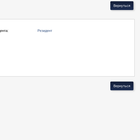
ента:
Резидент