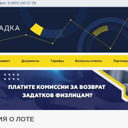
фон:
8 (800) 100-57-59
ламент
Документы
Тарифы
Вопросы-ответы
Партнер
Я О ЛОТЕ