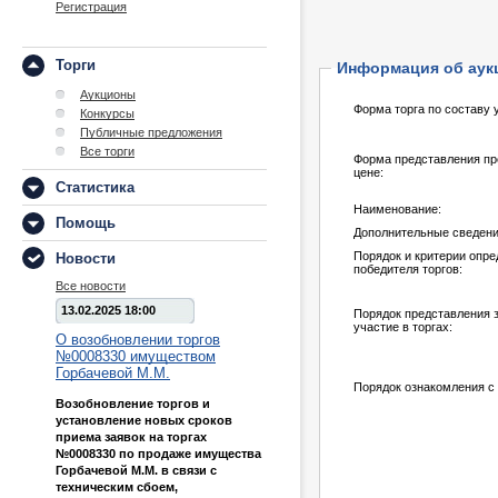
Регистрация
Торги
Информация об аук
Аукционы
Форма торга по составу 
Конкурсы
Публичные предложения
Все торги
Форма представления пр
цене:
Статистика
Наименование:
Помощь
Дополнительные сведени
Порядок и критерии опр
Новости
победителя торгов:
Все новости
13.02.2025 18:00
Порядок представления з
участие в торгах:
О возобновлении торгов
№0008330 имуществом
Горбачевой М.М.
Порядок ознакомления с
Возобновление торгов и
установление новых сроков
приема заявок на торгах
№0008330 по продаже имущества
Горбачевой М.М. в связи с
техническим сбоем,