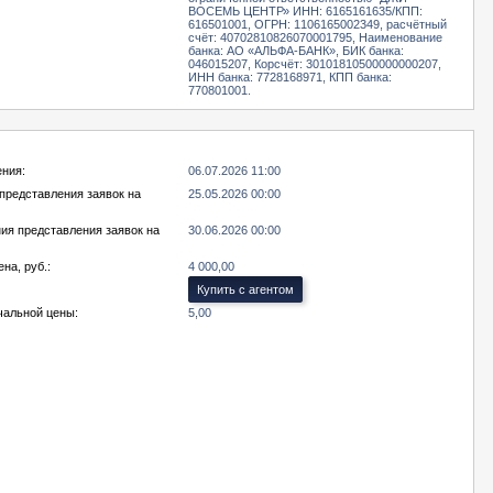
ВОСЕМЬ ЦЕНТР» ИНН: 6165161635/КПП:
616501001, ОГРН: 1106165002349, расчётный
счёт: 40702810826070001795, Наименование
банка: АО «АЛЬФА-БАНК», БИК банка:
046015207, Корсчёт: 30101810500000000207,
ИНН банка: 7728168971, КПП банка:
770801001.
ения:
06.07.2026 11:00
представления заявок на
25.05.2026 00:00
ия представления заявок на
30.06.2026 00:00
на, руб.:
4 000,00
Купить с агентом
чальной цены:
5,00