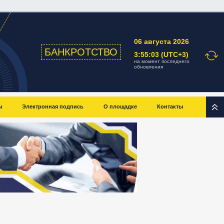
06 августа 2026
БАНКРОТСТВО
3:55:03 (UTC+3)
на момент последнего
обновления
ы
Электронная подпись
О площадке
Контакты