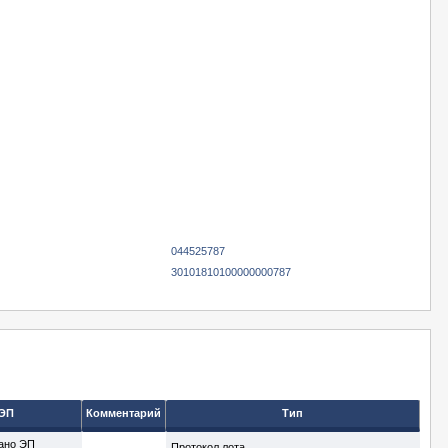
044525787
30101810100000000787
ЭП
Комментарий
Тип
ано ЭП
Протокол лота