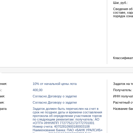
Шаг, руб.:
Сведения об
составе, хар
порядок озн
Классифика
ения:
10% от начальной цены лота
Задаток на т
.:
400,00
Получатель:
ния:
Согласно Договору о задатке
ИНН получат
ия:
Согласно Договору о задатке
Расчетный с
рата
Задаток должен быть перечислен на счет в
Название ба
срок не позднее даты и времени составления
протокола об определении участников торгов
по следующим реквизитам: получатель: АО
«ОТП» ИНН/КПП 7727752172/772701001
Номер счета: 40702810900180003108
Наименование Банка: ПАО «БАНК УРАЛСИБ»