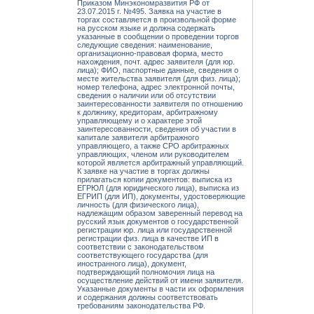
Приказом Минэкономразвития РФ от
23.07.2015 г. №495. Заявка на участие в
торгах составляется в произвольной форме
на русском языке и должна содержать
указанные в сообщении о проведении торгов
следующие сведения: наименование,
организационно-правовая форма, место
нахождения, почт. адрес заявителя (для юр.
лица); ФИО, паспортные данные, сведения о
месте жительства заявителя (для физ. лица);
номер телефона, адрес электронной почты,
сведения о наличии или об отсутствии
заинтересованности заявителя по отношению
к должнику, кредиторам, арбитражному
управляющему и о характере этой
заинтересованности, сведения об участии в
капитале заявителя арбитражного
управляющего, а также СРО арбитражных
управляющих, членом или руководителем
которой является арбитражный управляющий.
К заявке на участие в торгах должны
прилагаться копии документов: выписка из
ЕГРЮЛ (для юридического лица), выписка из
ЕГРИП (для ИП), документы, удостоверяющие
личность (для физического лица),
надлежащим образом заверенный перевод на
русский язык документов о государственной
регистрации юр. лица или государственной
регистрации физ. лица в качестве ИП в
соответствии с законодательством
соответствующего государства (для
иностранного лица), документ,
подтверждающий полномочия лица на
осуществление действий от имени заявителя.
Указанные документы в части их оформления
и содержания должны соответствовать
требованиям законодательства РФ.