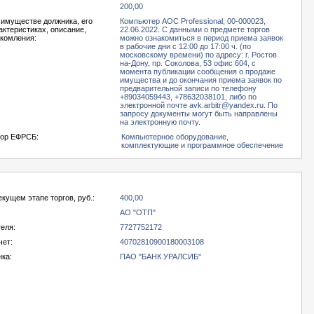
200,00
 имуществе должника, его
Компьютер AOC Professional, 00-000023,
актеристиках, описание,
22.06.2022. С данными о предмете торгов
акомления:
можно ознакомиться в период приема заявок
в рабочие дни с 12:00 до 17:00 ч. (по
московскому времени) по адресу: г. Ростов
на-Дону, пр. Соколова, 53 офис 604, с
момента публикации сообщения о продаже
имущества и до окончания приема заявок по
предварительной записи по телефону
+89034059443, +78632038101, либо по
электронной почте avk.arbitr@yandex.ru. По
запросу документы могут быть направлены
на электронную почту.
тор ЕФРСБ:
Компьютерное оборудование,
комплектующие и программное обеспечение
екущем этапе торгов, руб.:
400,00
АО "ОТП"
еля:
7727752172
чет:
40702810900180003108
нка:
ПАО "БАНК УРАЛСИБ"