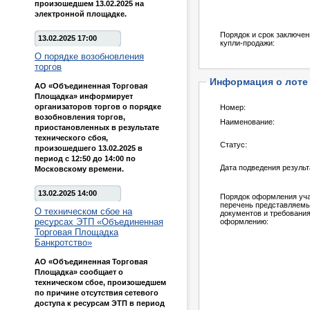
произошедшем 13.02.2025 на
электронной площадке.
Порядок и срок заключен
13.02.2025 17:00
купли-продажи:
О порядке возобновления
торгов
Информация о лоте
АО «Объединенная Торговая
Площадка» информирует
организаторов торгов о порядке
Номер:
возобновления торгов,
Наименование:
приостановленных в результате
технического сбоя,
Статус:
произошедшего 13.02.2025 в
период с 12:50 до 14:00 по
Дата подведения результ
Московскому времени.
13.02.2025 14:00
Порядок оформления учас
перечень представляем
О техническом сбое на
документов и требования
ресурсах ЭТП «Объединенная
оформлению:
Торговая Площадка
Банкротство»
АО «Объединенная Торговая
Площадка» сообщает о
техническом сбое, произошедшем
по причине отсутствия сетевого
доступа к ресурсам ЭТП в период