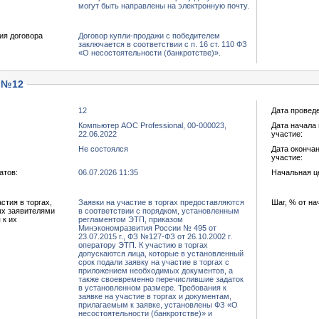
могут быть направлены на электронную почту.
ия договора
Договор купли-продажи с победителем
заключается в соответствии с п. 16 ст. 110 ФЗ
«О несостоятельности (банкротстве)».
 №12
12
Дата провед
Компьютер AOC Professional, 00-000023,
Дата начала 
22.06.2022
участие:
Не состоялся
Дата окончан
участие:
атов:
06.07.2026 11:35
Начальная це
тия в торгах,
Заявки на участие в торгах предоставляются
Шаг, % от на
ых заявителями
в соответствии с порядком, установленным
 к их
регламентом ЭТП, приказом
Минэкономразвития России № 495 от
23.07.2015 г., ФЗ №127-ФЗ от 26.10.2002 г.
оператору ЭТП. К участию в торгах
допускаются лица, которые в установленный
срок подали заявку на участие в торгах с
приложением необходимых документов, а
также своевременно перечислившие задаток
в установленном размере. Требования к
заявке на участие в торгах и документам,
прилагаемым к заявке, установлены ФЗ «О
несостоятельности (банкротстве)» и