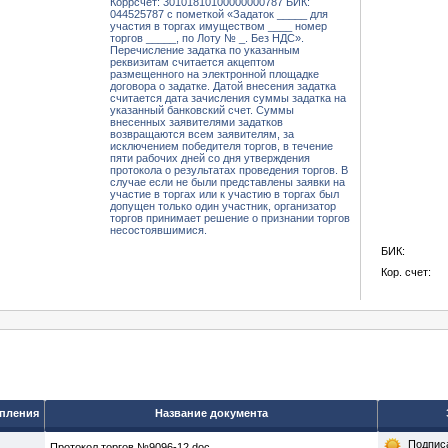
Коррсчет: 30101810100000000787 БИК:
044525787 с пометкой «Задаток _____ для
участия в торгах имуществом ____ номер
торгов _____, по Лоту № _. Без НДС».
Перечисление задатка по указанным
реквизитам считается акцептом
размещенного на электронной площадке
договора о задатке. Датой внесения задатка
считается дата зачисления суммы задатка на
указанный банковский счет. Суммы
внесенных заявителями задатков
возвращаются всем заявителям, за
исключением победителя торгов, в течение
пяти рабочих дней со дня утверждения
протокола о результатах проведения торгов. В
случае если не были представлены заявки на
участие в торгах или к участию в торгах был
допущен только один участник, организатор
торгов принимает решение о признании торгов
несостоявшимися.
БИК:
Кор. счет:
упления
Название документа
Подпис
Протокол торгов №9096-12.doc