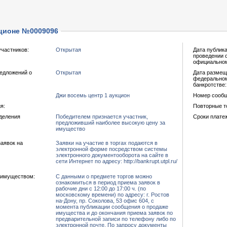
ционе №0009096
участников:
Открытая
Дата публик
проведении 
официальном
едложений о
Открытая
Дата размещ
федеральном
банкротстве:
Джи восемь центр 1 аукцион
Номер сообщ
я:
Повторные т
еделения
Победителем признается участник,
Сроки платеж
предложивший наиболее высокую цену за
имущество
аявок на
Заявки на участие в торгах подаются в
электронной форме посредством системы
электронного документооборота на сайте в
сети Интернет по адресу: http://bankrupt.utpl.ru/
 имуществом:
С данными о предмете торгов можно
ознакомиться в период приема заявок в
рабочие дни с 12:00 до 17:00 ч. (по
московскому времени) по адресу: г. Ростов
на-Дону, пр. Соколова, 53 офис 604, с
момента публикации сообщения о продаже
имущества и до окончания приема заявок по
предварительной записи по телефону либо по
электронной почте. По запросу документы