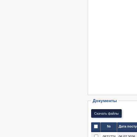
Документы
№
Дата пост
0571774
06.07.2026