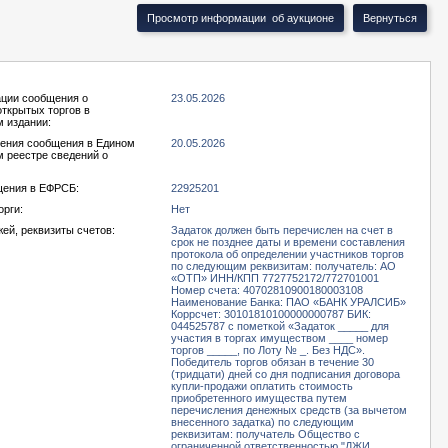
ации сообщения о
23.05.2026
открытых торгов в
 издании:
ения сообщения в Едином
20.05.2026
 реестре сведений о
ения в ЕФРСБ:
22925201
орги:
Нет
ей, реквизиты счетов:
Задаток должен быть перечислен на счет в
срок не позднее даты и времени составления
протокола об определении участников торгов
по следующим реквизитам: получатель: АО
«ОТП» ИНН/КПП 7727752172/772701001
Номер счета: 40702810900180003108
Наименование Банка: ПАО «БАНК УРАЛСИБ»
Коррсчет: 30101810100000000787 БИК:
044525787 с пометкой «Задаток _____ для
участия в торгах имуществом ____ номер
торгов _____, по Лоту № _. Без НДС».
Победитель торгов обязан в течение 30
(тридцати) дней со дня подписания договора
купли-продажи оплатить стоимость
приобретенного имущества путем
перечисления денежных средств (за вычетом
внесенного задатка) по следующим
реквизитам: получатель Общество с
ограниченной ответственностью "ДЖИ