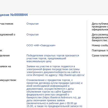
ционе №0008844
участников:
Открытая
Дата публик
проведении 
официальном
едложений о
Открытая
Дата размещ
федеральном
банкротстве:
ООО «АФ «Заводская»
Номер сообщ
я:
Повторные т
еделения
Победителем открытых торгов признается
Сроки платеж
участник торгов, предложивший
максимальную цену
аявок на
Заявки на участие в торгах подаются в
электронной форме посредством системы
электронного документооборота на сайте в
сети Интернет по адресу: http://bankrupt.utpl.ru/
 имуществом:
Ознакомление с предметом торгов, с
проектом договора купли-продажи (цессии) и
иной необходимой информацией и
документами, осуществляется с даты
объявления торгов на сайте Единого
федерального реестра сведений о
банкротстве (https://bankrot.​fedresurs.​ru),​ до
даты окончания приема заявок
(включительно) в рабочие дни с 09.00 до
15.00, а также по предварительной записи по