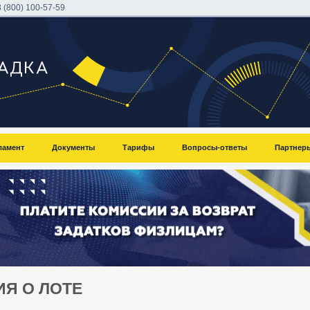
8 (800) 100-57-59
ламент
Документы
Тарифы
Вопросы-ответы
Партнер
Я О ЛОТЕ