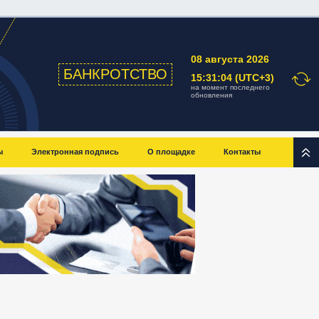
08 августа 2026
БАНКРОТСТВО
15:31:04 (UTC+3)
на момент последнего
обновления
ы
Электронная подпись
О площадке
Контакты