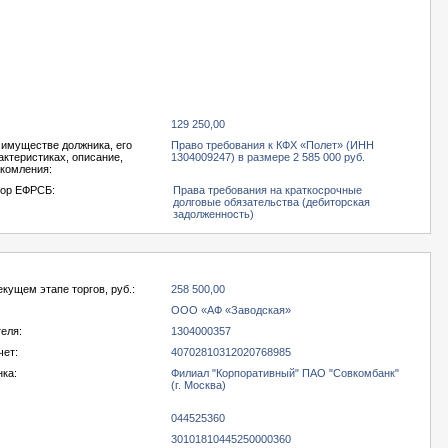
129 250,00
 имуществе должника, его
Право требования к КФХ «Полет» (ИНН
актеристиках, описание,
1304009247) в размере 2 585 000 руб.
акомления:
тор ЕФРСБ:
Права требования на краткосрочные
долговые обязательства (дебиторская
задолженность)
екущем этапе торгов, руб.:
258 500,00
ООО «АФ «Заводская»
еля:
1304000357
чет:
40702810312020768985
нка:
Филиал "Корпоративный" ПАО "Совкомбанк"
(г. Москва)
044525360
30101810445250000360