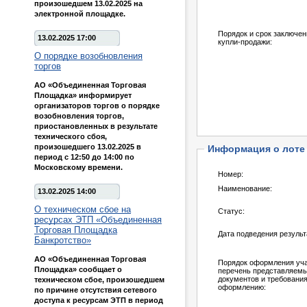
произошедшем 13.02.2025 на
электронной площадке.
Порядок и срок заключен
13.02.2025 17:00
купли-продажи:
О порядке возобновления
торгов
АО «Объединенная Торговая
Площадка» информирует
организаторов торгов о порядке
возобновления торгов,
приостановленных в результате
технического сбоя,
произошедшего 13.02.2025 в
Информация о лоте
период с 12:50 до 14:00 по
Московскому времени.
Номер:
Наименование:
13.02.2025 14:00
О техническом сбое на
Статус:
ресурсах ЭТП «Объединенная
Торговая Площадка
Дата подведения результ
Банкротство»
АО «Объединенная Торговая
Порядок оформления учас
Площадка» сообщает о
перечень представляем
документов и требования
техническом сбое, произошедшем
оформлению:
по причине отсутствия сетевого
доступа к ресурсам ЭТП в период