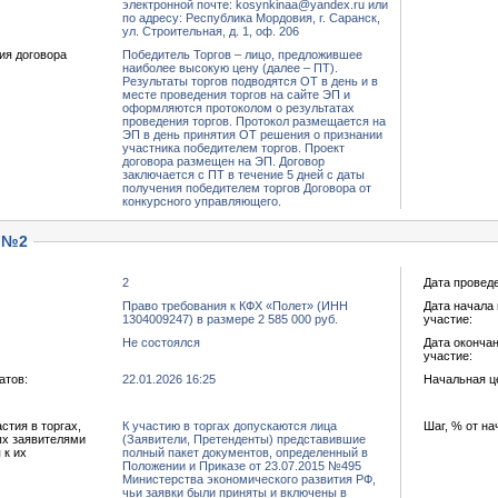
электронной почте: kosynkinaa@yandex.ru или
по адресу: Республика Мордовия, г. Саранск,
ул. Строительная, д. 1, оф. 206
ия договора
Победитель Торгов – лицо, предложившее
наиболее высокую цену (далее – ПТ).
Результаты торгов подводятся ОТ в день и в
месте проведения торгов на сайте ЭП и
оформляются протоколом о результатах
проведения торгов. Протокол размещается на
ЭП в день принятия ОТ решения о признании
участника победителем торгов. Проект
договора размещен на ЭП. Договор
заключается с ПТ в течение 5 дней с даты
получения победителем торгов Договора от
конкурсного управляющего.
 №2
2
Дата провед
Право требования к КФХ «Полет» (ИНН
Дата начала 
1304009247) в размере 2 585 000 руб.
участие:
Не состоялся
Дата окончан
участие:
атов:
22.01.2026 16:25
Начальная це
тия в торгах,
К участию в торгах допускаются лица
Шаг, % от на
ых заявителями
(Заявители, Претенденты) представившие
 к их
полный пакет документов, определенный в
Положении и Приказе от 23.07.2015 №495
Министерства экономического развития РФ,
чьи заявки были приняты и включены в