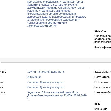
протокол об определении участников торгов.
Заявитель обязан в составе конкурсной
документации передать Организатору торгов
решение участников / акционеров
(коллегиального органа) об одобрении
договора о задатке и договора купли-продажи,
а также иные необходимые разрешения /
согласования в соответствии с
законодательством РФ.
Шаг, руб.:
Сведения об
составе, хар
порядок озн
Классифика
ения:
10% от начальной цены лота
Задаток на т
.:
258 500,00
Получатель:
ния:
Согласно Договору о задатке
ИНН получат
ия:
Согласно Договору о задатке
Расчетный с
рата
Задаток – 10 % от начальной цены Лота.
Название ба
Должен быть перечислен до 12.00ч. 22.01.2026
г.
БИК:
Кор. счет: