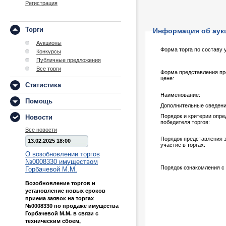
Регистрация
Торги
Информация об аук
Аукционы
Форма торга по составу 
Конкурсы
Публичные предложения
Все торги
Форма представления пр
цене:
Статистика
Наименование:
Помощь
Дополнительные сведени
Порядок и критерии опр
Новости
победителя торгов:
Все новости
Порядок представления з
13.02.2025 18:00
участие в торгах:
О возобновлении торгов
№0008330 имуществом
Порядок ознакомления с
Горбачевой М.М.
Возобновление торгов и
установление новых сроков
приема заявок на торгах
№0008330 по продаже имущества
Горбачевой М.М. в связи с
техническим сбоем,