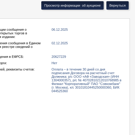
ации сообщения о
06.12.2025
открытых торгов в
 издании:
ения сообщения в Едином
02.12.2025
 реестре сведений о
ения в ЕФРСБ:
20627229
орги:
Нет
ей, реквизиты счетов:
Оплата – в течение 30 дней со дня
подписания Договора на расчетный счет
Должника: р/с ООО «АФ «Заводская» (ИНН
1304000357), р/с № 40702810212010768985 в
Филиал "Корпоративный" ПАО "Совкомбанк"
(г. Москва), к/с 30101810445250000360, БИК
044525360