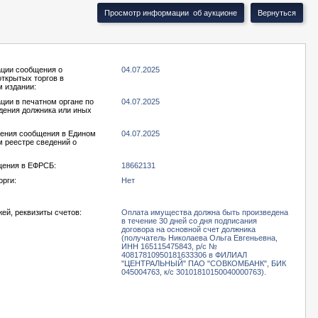
ации сообщения о
04.07.2025
открытых торгов в
 издании:
ции в печатном органе по
04.07.2025
дения должника или иных
ения сообщения в Едином
04.07.2025
 реестре сведений о
ения в ЕФРСБ:
18662131
орги:
Нет
ей, реквизиты счетов:
Оплата имущества должна быть произведена
в течение 30 дней со дня подписания
договора на основной счет должника
(получатель Николаева Ольга Евгеньевна,
ИНН 165115475843, р/с №
40817810950181633306 в ФИЛИАЛ
"ЦЕНТРАЛЬНЫЙ" ПАО "СОВКОМБАНК", БИК
045004763, к/с 30101810150040000763).