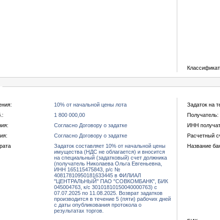
Классифика
ения:
10% от начальной цены лота
Задаток на т
.:
1 800 000,00
Получатель:
ния:
Согласно Договору о задатке
ИНН получат
ия:
Согласно Договору о задатке
Расчетный с
рата
Задаток составляет 10% от начальной цены
Название ба
имущества (НДС не облагается) и вносится
на специальный (задатковый) счет должника
(получатель Николаева Ольга Евгеньевна,
ИНН 165115475843, р/с №
40817810950181633445 в ФИЛИАЛ
"ЦЕНТРАЛЬНЫЙ" ПАО "СОВКОМБАНК", БИК
045004763, к/с 30101810150040000763) с
07.07.2025 по 11.08.2025. Возврат задатков
производится в течение 5 (пяти) рабочих дней
с даты опубликования протокола о
результатах торгов.