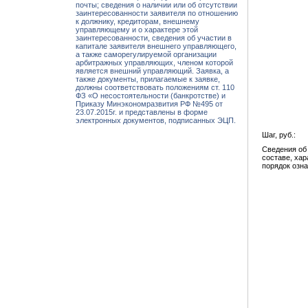
почты; сведения о наличии или об отсутствии
заинтересованности заявителя по отношению
к должнику, кредиторам, внешнему
управляющему и о характере этой
заинтересованности, сведения об участии в
капитале заявителя внешнего управляющего,
а также саморегулируемой организации
арбитражных управляющих, членом которой
является внешний управляющий. Заявка, а
также документы, прилагаемые к заявке,
должны соответствовать положениям ст. 110
ФЗ «О несостоятельности (банкротстве) и
Приказу Минэкономразвития РФ №495 от
23.07.2015г. и представлены в форме
электронных документов, подписанных ЭЦП.
Шаг, руб.:
Сведения об
составе, хар
порядок озн