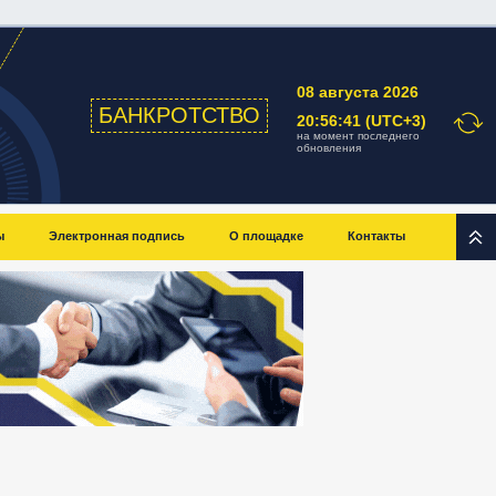
08 августа 2026
БАНКРОТСТВО
20:56:41 (UTC+3)
на момент последнего
обновления
ы
Электронная подпись
О площадке
Контакты