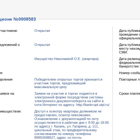
ционе №0008583
участников:
Открытая
Дата публик
проведении 
официальном
едложений о
Открытая
Дата публика
месту нахож
СМИ:
Имущество Николаевой О.Е. (квартира)
Дата размещ
федеральном
банкротстве:
я:
Номер сообщ
еделения
Победителем открытых торгов признается
Повторные т
участник торгов, предложивший
максимальную цену
аявок на
Заявки на участие в торгах подаются в
Сроки платеж
электронной форме посредством системы
электронного документооборота на сайте в
сети Интернет по адресу: http://bankrupt.utpl.ru/
 имуществом:
Доступ к осмотру квартиры должником не
предоставлен, осмотр невозможен.
Ознакомление с документацией по лоту
осуществляется в рабочие дни с 9:00 до 18:00
по адресу г. Казань, ул. Гагарина, д. 111,
цокольный этаж, по предварительному
согласованию по номеру телефона
89992698627, адрес эл.почты