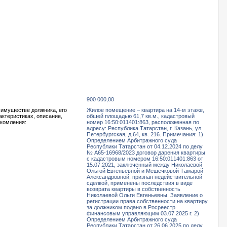
900 000,00
 имуществе должника, его
Жилое помещение – квартира на 14-м этаже,
актеристиках, описание,
общей площадью 61,7 кв.м., кадастровый
акомления:
номер 16:50:011401:863, расположенная по
адресу: Республика Татарстан, г. Казань, ул.
Петербургская, д.64, кв. 216. Примечания: 1)
Определением Арбитражного суда
Республики Татарстан от 04.12.2024 по делу
№ А65-16968/2023 договор дарения квартиры
с кадастровым номером 16:50:011401:863 от
15.07.2021, заключенный между Николаевой
Ольгой Евгеньевной и Мешечковой Тамарой
Александровной, признан недействительной
сделкой, применены последствия в виде
возврата квартиры в собственность
Николаевой Ольги Евгеньевны. Заявление о
регистрации права собственности на квартиру
за должником подано в Росреестр
финансовым управляющим 03.07.2025 г. 2)
Определением Арбитражного суда
Республики Татарстан от 26.06.2025 по делу