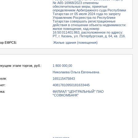
№ А65-16968/2023 отменены
обеспечительные меры, принятые
определением Арбитражного суда Республики
Татарстан от 05 июля 2024 года по запрету
Управлению Росреестра по Республике
Татарстан совершать регистрационные
действия в отношении объекта недвижимости:
жилое помещение, кад.номер
16:50:011401:863, расположенное по адресу:
РТ, г. Казань, ул. Петербургская, д. 64, кв. 216.
тор ЕФРСБ:
Жилые здания (помещения)
екущем этапе торгов, руб.:
1 800 000,00
Николаева Ольга Евгеньевна
еля:
165115475843
чет:
40817810950181633445
нка:
ФИЛИАЛ "ЦЕНТРАЛЬНЫЙ" ПАО
"СОВКОМБАНК"