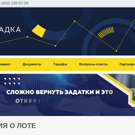
8 (800) 100-57-59
ламент
Документы
Тарифы
Вопросы-ответы
Партнер
Я О ЛОТЕ