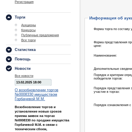
Регистрация
Торги
Информация об аук
Аукционы
Форма торга по составу 
Конкурсы
Публичные предложения
Все торги
Форма представления пр
цене:
Статистика
Наименование:
Помощь
Новости
Дополнительные сведени
Порядок и критерии опр
Все новости
победителя торгов:
13.02.2025 18:00
Порядок представления з
О возобновлении торгов
участие в торгах:
№0008330 имуществом
Горбачевой М.М.
Порядок ознакомления с
Возобновление торгов и
установление новых сроков
приема заявок на торгах
№0008330 по продаже имущества
Горбачевой М.М. в связи с
техническим сбоем,