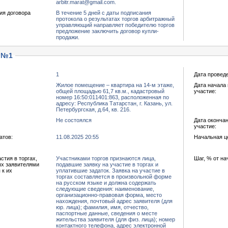
arbitr.marat@gmail.com.
ия договора
В течение 5 дней с даты подписания
протокола о результатах торгов арбитражный
управляющий направляет победителю торгов
предложение заключить договор купли-
продажи.
 №1
1
Дата провед
Жилое помещение – квартира на 14-м этаже,
Дата начала 
общей площадью 61,7 кв.м., кадастровый
участие:
номер 16:50:011401:863, расположенная по
адресу: Республика Татарстан, г. Казань, ул.
Петербургская, д.64, кв. 216.
Не состоялся
Дата окончан
участие:
атов:
11.08.2025 20:55
Начальная це
тия в торгах,
Участниками торгов признаются лица,
Шаг, % от на
ых заявителями
подавшие заявку на участие в торгах и
 к их
уплатившие задаток. Заявка на участие в
торгах составляется в произвольной форме
на русском языке и должна содержать
следующие сведения: наименование,
организационно-правовая форма, место
нахождения, почтовый адрес заявителя (для
юр. лица); фамилия, имя, отчество,
паспортные данные, сведения о месте
жительства заявителя (для физ. лица); номер
контактного телефона, адрес электронной