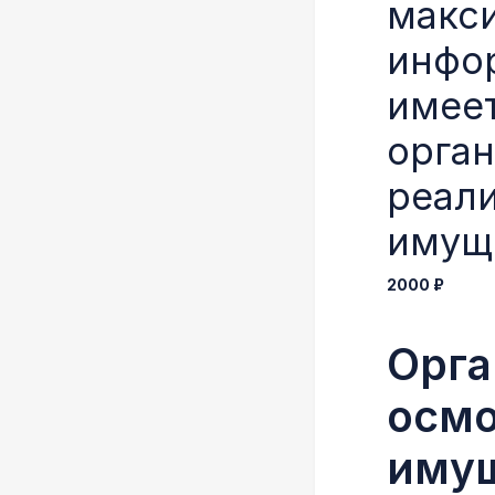
макс
инфо
имеет
орган
реал
имущ
2000 ₽
Орга
осмо
иму