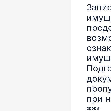
Запис
имуще
пред
возм
ознак
имущ
Подг
доку
проп
при 
2000 ₽