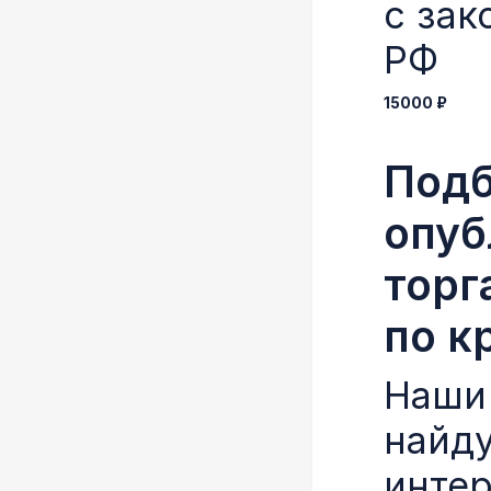
с зак
РФ
15000 ₽
Подб
опуб
торг
по к
Наши
найду
инте