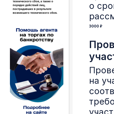
технического сбоя, а также о
о сро
порядке действий лиц,
пострадавших в результате
расс
возникшего технического сбоя.
3000 ₽
Пров
учас
Пров
на уч
соотв
треб
участ