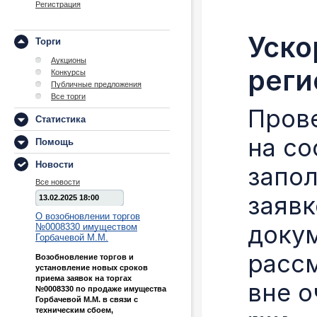
Регистрация
Уско
Торги
Аукционы
реги
Конкурсы
Публичные предложения
Все торги
Пров
Статистика
на со
Помощь
Новости
запо
Все новости
заявк
13.02.2025 18:00
О возобновлении торгов
доку
№0008330 имуществом
Горбачевой М.М.
рассм
Возобновление торгов и
установление новых сроков
приема заявок на торгах
вне 
№0008330 по продаже имущества
Горбачевой М.М. в связи с
техническим сбоем,