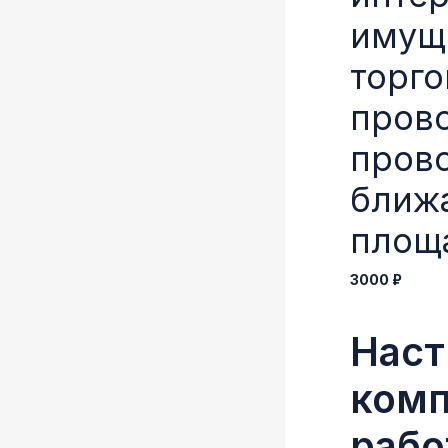
имущ
торго
прово
пров
ближ
площ
3000 ₽
Наст
комп
рабо