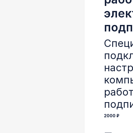
элек
под
Спец
подкл
наст
комп
работ
подп
2000 ₽