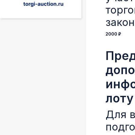
торго
зако
2000 ₽
Пред
допо
инфо
лоту
Для в
подг