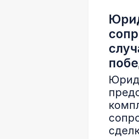
Юри
сопр
случ
поб
Юрид
пред
комп
сопр
сделк