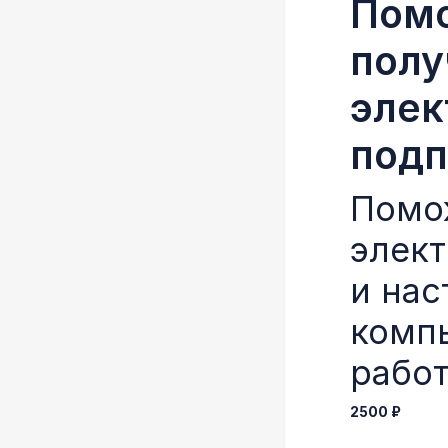
Пом
полу
элек
подп
Помо
элек
и на
комп
работ
2500 ₽